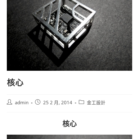
核心
Post
Post
Post
admin
25 2 月, 2014
金工設計
author:
published:
category:
核心