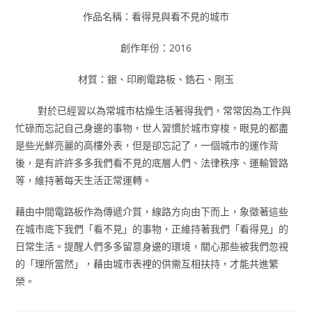
作品名稱：看得見與看不見的城市
創作年份：2016
材質：銀、印刷電路板、鋯石、剛玉
對於已經習以為常城市枯燥生活著得我們，常常因為工作與
忙碌而忘記自己身邊的事物，世人習慣於城市穿梭，眼見的都盡
是些光鮮亮麗的高樓外表，但是卻忘記了，一個城市的運作背
後，是有許許多多我們看不見的底層人們、法律秩序、運輸管路
等，維持著每天生活正常運轉。
藉由中間電路板作為傳遞介質，線路方向由下而上，象徵著這些
在城市底下我們「看不見」的事物，正維持著我們「看得見」的
日常生活。提醒人們多多留意身邊的環境，關心那些被我們忽視
的「理所當然」，藉由城市表裡的供需互相扶持，才能共進繁
榮。