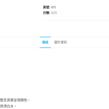
雉
帽
貨號:
005
T
分類:
服飾
(深
藏
青/
深
描述
額外資訊
麻
灰)
數
量
調整至真實呈現顏色。
勿用漂白水。