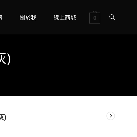
事
關於我
線上商城
Toggle
0
website
灰)
search
灰)