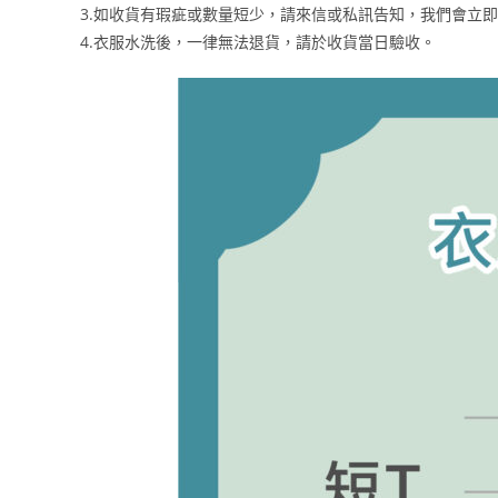
3.如收貨有瑕疵或數量短少，請來信或私訊告知，我們會立
4.衣服水洗後，一律無法退貨，請於收貨當日驗收。