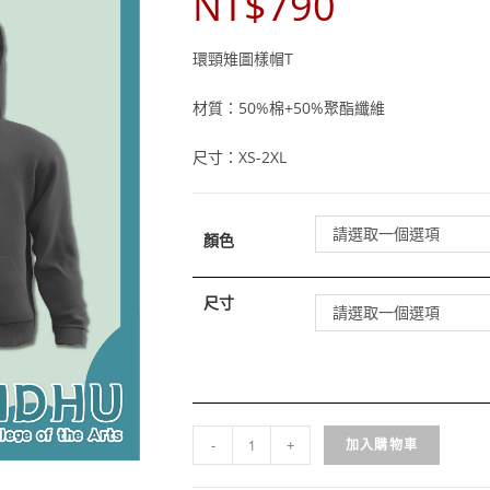
NT$
790
環頸雉圖樣帽T
材質：50%棉+50%聚酯纖維
尺寸：XS-2XL
請選取一個選項
顏色
尺寸
請選取一個選項
環
-
+
加入購物車
頸